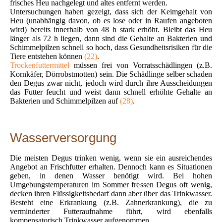
frisches Heu nachgelegt und altes entfernt werden.
Untersuchungen haben gezeigt, dass sich der Keimgehalt von
Heu (unabhängig davon, ob es lose oder in Raufen angeboten
wird) bereits innerhalb von 48 h stark erhöht. Bleibt das Heu
länger als 72 h liegen, dann sind die Gehalte an Bakterien und
Schimmelpilzen schnell so hoch, dass Gesundheitsrisiken für die
Tiere entstehen können
(22)
.
Trockenfuttermittel
müssen frei von Vorratsschädlingen (z.B.
Kornkäfer, Dörrobstmotten) sein. Die Schädlinge selber schaden
den Degus zwar nicht, jedoch wird durch ihre Ausscheidungen
das Futter feucht und weist dann schnell erhöhte Gehalte an
Bakterien und Schimmelpilzen auf
(28)
.
Wasserversorgung
Die meisten Degus trinken wenig, wenn sie ein ausreichendes
Angebot an Frischfutter erhalten. Dennoch kann es Situationen
geben, in denen Wasser benötigt wird. Bei hohen
Umgebungstemperaturen im Sommer fressen Degus oft wenig,
decken ihren Flüssigkeitsbedarf dann aber über das Trinkwasser.
Besteht eine Erkrankung (z.B. Zahnerkrankung), die zu
verminderter Futteraufnahme führt, wird ebenfalls
kompensatorisch Trinkwasser aufgenommen.