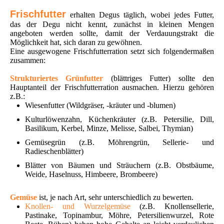
Frischfutter
erhalten Degus täglich, wobei jedes Futter,
das der Degu nicht kennt, zunächst in kleinen Mengen
angeboten werden sollte, damit der Verdauungstrakt die
Möglichkeit hat, sich daran zu gewöhnen.
Eine ausgewogene Frischfutterration setzt sich folgendermaßen
zusammen:
Strukturiertes Grünfutter
(blättriges Futter) sollte den
Hauptanteil der Frischfutterration ausmachen. Hierzu gehören
z.B.:
Wiesenfutter (Wildgräser, -kräuter und -blumen)
Kulturlöwenzahn, Küchenkräuter (z.B. Petersilie, Dill,
Basilikum, Kerbel, Minze, Melisse, Salbei, Thymian)
Gemüsegrün (z.B. Möhrengrün, Sellerie- und
Radieschenblätter)
Blätter von Bäumen und Sträuchern (z.B. Obstbäume,
Weide, Haselnuss, Himbeere, Brombeere)
Gemüse
ist, je nach Art, sehr unterschiedlich zu bewerten.
Knollen- und Wurzelgemüse
(z.B. Knollensellerie,
Pastinake, Topinambur, Möhre, Petersilienwurzel, Rote