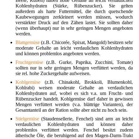
Beete, Rüben) haben hohe Gehalte an leicht verdaulichen
Kohlenhydraten (Stärke, Rübenzucker). Sie gelten
außerdem als harte Futtermittel, die durch quetschende
Kaubewegungen zerkleinert werden müssen, wodurch
verstärkter Druck auf den Zähen lastet. Sie sollten daher
(wenn überhaupt) nur in sehr geringen Mengen angeboten
werden.
Blattgemüse
(z.B. Chicorée, Spinat, Mangold) besitzen sehr
moderate Gehalte an leicht verdaulichen Kohlenhydraten
und können problemlos angeboten werden.
Fruchtgemüse
(z.B. Gurke, Paprika, Zucchini, Tomate)
sollten nur in sehr geringen Mengen verfüttert werden, da
sie rel. hohe Zuckergehalte aufweisen.
Kohlgemüse
(z.B. Chinakohl, Brokkoli, Blumenkohl,
Kohlrabi) weisen moderate Gehalte an verdaulichen
Kohlenhydraten auf, wobei es sich v.a. um Frucht- und
Rübenzucker handelt. Kohlgemüse darf daher in gewissen
Mengen verfüttert werden (v.a. blättrige Varianten), der
Gesamtanteil an der Ration sollte aber nicht zu hoch sein.
Stielgemüse
(Staudensellerie, Fenchel) sind arm an leicht
verdaulichen Kohlenhydraten und können daher
problemlos verfüttert werden. Fenchel besitzt zudem
ätherische Öle, die beruhigend auf den Magen-Darm-Trakt