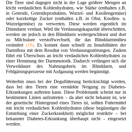
Die Tiere sind dagegen nicht in der Lage größere Mengen an
leicht verdaulichen Kohlenhydraten, wie Stärke (enthalten z.B.
in Getreide, Getreideprodukten, Wurzel- und Knollengemüse)
oder kurzkettige Zucker (enthalten z.B. in Obst, Knollen- u.
Wurzelgemüse) zu verwerten. Diese werden eigentlich im
Dünndarm verdaut. Wird die Verdauungskapazität überschritten,
werden sie jedoch in den Blinddarm weitergeschleust und dort
zu Milchsäure verstoffwechselt, die das Blinddarmmilieu
verändert
(19)
. Es kommt dann schnell zu Instabilitäten der
Darmflora mit dem Resultat von Verdauungsstörungen. Zudem
führt ein Überschuss an leicht verdaulichen Kohlenhydraten zu
einer Hemmung der Darmmotorik. Dadurch verlängert sich die
Verweildauer des Nahrungsbreis im Blinddarm, und
Fehlgärungsprozesse mit Aufgasung werden begünstigt.
Weiterhin muss bei der Degufütterung berücksichtigt werden,
dass bei den Tieren eine verstärkte Neigung zu Diabetes-
Erkrankungen auftreten kann. Diese Problematik scheint nur in
bestimmten Linien aufzutreten – da aber nicht bekannt ist, wie
der genetische Hintergrund eines Tieres ist, sollten Futtermittel
mit leicht verdaulichen Kohlenhydraten (diese begünstigen die
Entstehung einer Zuckerkrankheit) möglichst restriktiv – bei
bekannter Diabetes-Erkrankung überhaupt nicht - eingesetzt
werden.