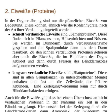
2. Eiweiße (Proteine)
In der Deguernährung sind nur die pflanzlichen Eiweiße von
Bedeutung. Diese können, ähnlich wie die Kohlenhydrate, nach
der Art ihrer Verdauung eingeteilt werden:
schnell verdauliche Eiweiße
sind „Samenproteine“. Diese
finden sich in Pflanzensamen, Hülsenfrüchten und Nüssen.
Sie werden im Dünndarm durch Verdauungsenzyme
gespalten und die Spaltprodukte dann aus dem Darm
resorbiert. Zu den schnell verdaulichen Proteinen gehören
aber auch die Eiweiße, die im Blinddarm des Degus
gebildet und dann durch Fressen des Blinddarmkotes
aufgenommen werden.
langsam verdauliche Eiweiße
sind „Blattproteine“. Diese
sind in allen Grünpflanzen (in unterschiedlicher Menge)
enthalten und fest an die Zellwände der Pflanze
gebunden. Eine Zerlegung/Verdauung kann nur durch
Blinddarmbakterien erfolgen.
Auch für die Eiweiße gilt, dass bei einem Überschuss an leicht
verdaulichen Proteinen in der Nahrung ein Teil in den
Blinddarm gelangt. Hier entsteht bei der Zerlegung durch die
Blinddarmbakterien dann Ammoniak, der wiederum zu