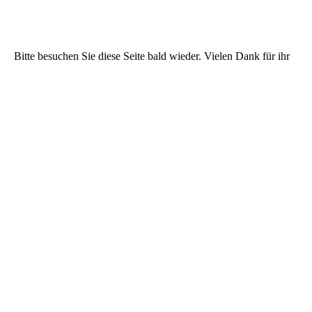
Bitte besuchen Sie diese Seite bald wieder. Vielen Dank für ihr
Interesse!
Inhaber: Dr. Anja Ewringmann
Rheinstr. 7A
14513 Teltow