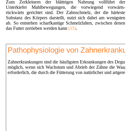
Zum Zerkleinern der blättrigen Nahrung vollführt der
Unterkiefer Mahlbewegungen, die vorwiegend vorwärts-
rückwärts gerichtet sind. Der Zahnschmelz, der die härteste
Substanz des Körpers darstellt, nutzt sich dabei am wenigsten
ab. So entstehen scharfkantige Schmelzfalten, zwischen denen
das Futter zerrieben werden kann
(15)
.
Pathophysiologie von Zahnerkranku
Zahnerkrankungen sind die häufigsten Erkrankungen des Degus
(
möglich, wenn sich Wachstum und Abrieb der Zähne die Waage halt
erforderlich, die durch die Fütterung von natürlicher und artgerech