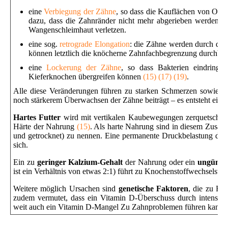
eine
Verbiegung der Zähne
, so dass die Kauflächen von Ober-
dazu, dass die Zahnränder nicht mehr abgerieben werden, s
Wangenschleimhaut verletzen.
eine sog.
retrograde Elongation
: die Zähne werden durch den
können letztlich die knöcherne Zahnfachbegrenzung durchbre
eine
Lockerung der Zähne
, so dass Bakterien eindringen
Kieferknochen übergreifen können
(15) (17) (19)
.
Alle diese Veränderungen führen zu starken Schmerzen sowie ei
noch stärkerem Überwachsen der Zähne beiträgt – es entsteht ein T
Hartes Futter
wird mit vertikalen Kaubewegungen zerquetscht
(
Härte der Nahrung
(15)
. Als harte Nahrung sind in diesem Zusam
und getrocknet) zu nennen. Eine permanente Druckbelastung durch
sich.
Ein zu
geringer Kalzium-Gehalt
der Nahrung oder ein
ungünsti
ist ein Verhältnis von etwas 2:1) führt zu Knochenstoffwechselstö
Weitere möglich Ursachen sind
genetische Faktoren
, die zu Fe
zudem vermutet, dass ein Vitamin D-Überschuss durch intensive
weit auch ein Vitamin D-Mangel Zu Zahnproblemen führen kann, ist