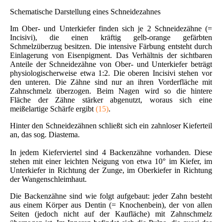
Schematische Darstellung eines Schneidezahnes
Im Ober- und Unterkiefer finden sich je 2 Schneidezähne (=
Incisivi), die einen kräftig gelb-orange gefärbten
Schmelzüberzug besitzen. Die intensive Färbung entsteht durch
Einlagerung von Eisenpigment. Das Verhältnis der sichtbaren
Anteile der Schneidezähne von Ober- und Unterkiefer beträgt
physiologischerweise etwa 1:2. Die oberen Incisivi stehen vor
den unteren. Die Zähne sind nur an ihren Vorderfläche mit
Zahnschmelz überzogen. Beim Nagen wird so die hintere
Fläche der Zähne stärker abgenutzt, woraus sich eine
meißelartige Schärfe ergibt
(15)
.
Hinter den Schneidezähnen schließt sich ein zahnloser Kieferteil
an, das sog. Diastema.
In jedem Kieferviertel sind 4 Backenzähne vorhanden. Diese
stehen mit einer leichten Neigung von etwa 10° im Kiefer, im
Unterkiefer in Richtung der Zunge, im Oberkiefer in Richtung
der Wangenschleimhaut.
Die Backenzähne sind wie folgt aufgebaut: jeder Zahn besteht
aus einem Körper aus Dentin (= Knochenbein), der von allen
Seiten (jedoch nicht auf der Kaufläche) mit Zahnschmelz