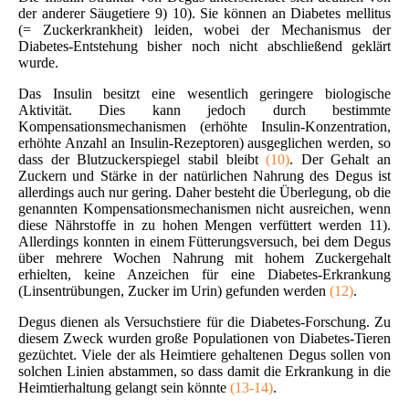
der anderer Säugetiere 9) 10). Sie können an Diabetes mellitus
(= Zuckerkrankheit) leiden, wobei der Mechanismus der
Diabetes-Entstehung bisher noch nicht abschließend geklärt
wurde.
Das Insulin besitzt eine wesentlich geringere biologische
Aktivität. Dies kann jedoch durch bestimmte
Kompensationsmechanismen (erhöhte Insulin-Konzentration,
erhöhte Anzahl an Insulin-Rezeptoren) ausgeglichen werden, so
dass der Blutzuckerspiegel stabil bleibt
(10)
. Der Gehalt an
Zuckern und Stärke in der natürlichen Nahrung des Degus ist
allerdings auch nur gering. Daher besteht die Überlegung, ob die
genannten Kompensationsmechanismen nicht ausreichen, wenn
diese Nährstoffe in zu hohen Mengen verfüttert werden 11).
Allerdings konnten in einem Fütterungsversuch, bei dem Degus
über mehrere Wochen Nahrung mit hohem Zuckergehalt
erhielten, keine Anzeichen für eine Diabetes-Erkrankung
(Linsentrübungen, Zucker im Urin) gefunden werden
(12)
.
Degus dienen als Versuchstiere für die Diabetes-Forschung. Zu
diesem Zweck wurden große Populationen von Diabetes-Tieren
gezüchtet. Viele der als Heimtiere gehaltenen Degus sollen von
solchen Linien abstammen, so dass damit die Erkrankung in die
Heimtierhaltung gelangt sein könnte
(13-14)
.