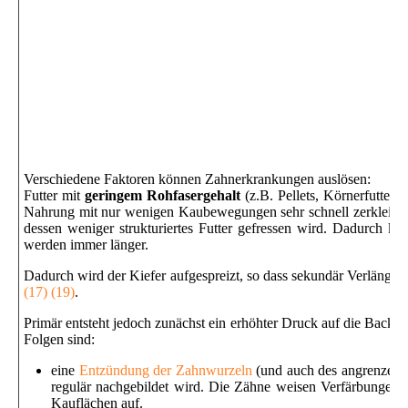
Verschiedene Faktoren können Zahnerkrankungen auslösen:
Futter mit
geringem Rohfasergehalt
(z.B. Pellets, Körnerfutter, 
Nahrung mit nur wenigen Kaubewegungen sehr schnell zerkleinert w
dessen weniger strukturiertes Futter gefressen wird. Dadurch 
werden immer länger.
Dadurch wird der Kiefer aufgespreizt, so dass sekundär Verlänge
(17) (19)
.
Primär entsteht jedoch zunächst ein erhöhter Druck auf die Backen
Folgen sind:
eine
Entzündung der Zahnwurzeln
(und auch des angrenzend
regulär nachgebildet wird. Die Zähne weisen Verfärbungen,
Kauflächen auf.