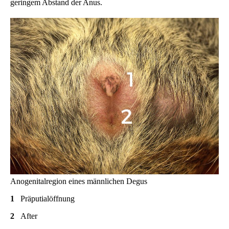
geringem Abstand der Anus.
Anogenitalregion eines männlichen Degus
1
Präputialöffnung
2
After