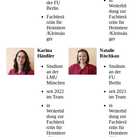
in
der FU
Weiterbil
Berlin
dung zur
Fachtierä
Fachtierä
rztin für
rztin für
Heimtiere
Heimtiere
/Kleinsäu
/Kleinsäu
ger
ger
Karina
Natalie
Häußler
Rischkau
Studium
Studium
an der
an der
LMU
FU
München
Berlin
seit 2022
seit 2021
im Team
im Team
in
in
Weiterbil
Weiterbil
dung zur
dung zur
Fachtierä
Fachtierä
rztin für
rztin für
Heimtiere
Heimtiere