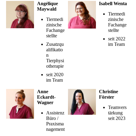
Angélique
Isabell Wenta
Maywald
Tiermedi
Tiermedi
zinische
zinische
Fachange
Fachange
stellte
stellte
seit 2022
Zusatzqu
im Team
alifikatio
n
Tierphysi
otherapie
seit 2020
im Team
Anne
Christine
Eckardt-
Förster
Wagner
Teamvers
Assistenz
tärkung
Büro /
seit 2023
Praxisma
nagement