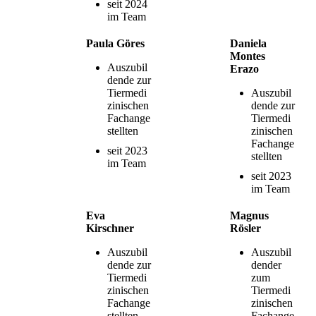
seit 2024
im Team
Paula Göres
Daniela
Montes
Auszubil
Erazo
dende zur
Tiermedi
Auszubil
zinischen
dende zur
Fachange
Tiermedi
stellten
zinischen
Fachange
seit 2023
stellten
im Team
seit 2023
im Team
Eva
Magnus
Kirschner
Rösler
Auszubil
Auszubil
dende zur
dender
Tiermedi
zum
zinischen
Tiermedi
Fachange
zinischen
stellten
Fachange