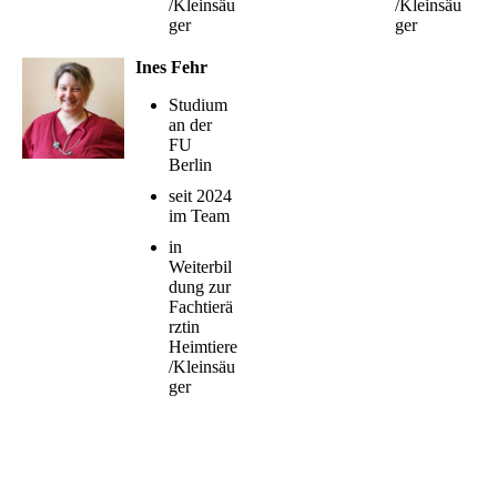
/Kleinsäu
/Kleinsäu
ger
ger
Ines Fehr
Studium
an der
FU
Berlin
seit 2024
im Team
in
Weiterbil
dung zur
Fachtierä
rztin
Heimtiere
/Kleinsäu
ger