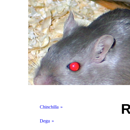
R
Chinchilla
Physiologie
Degu