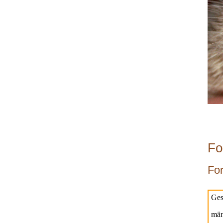
Fo
Fo
Ges
män