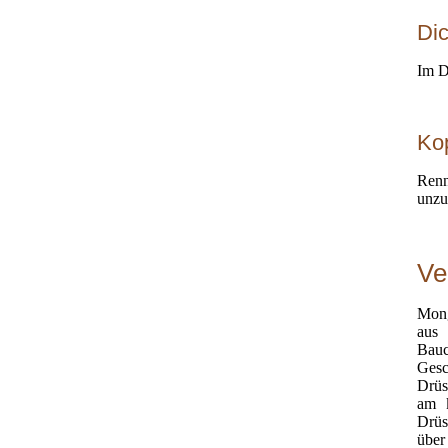
Di
Im D
Ko
Renn
unzu
Ve
Mong
aus 
Bau
Gesc
Drüs
am k
Drüs
über