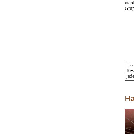
werd
Grup
Tie
Rev
jed
Ha