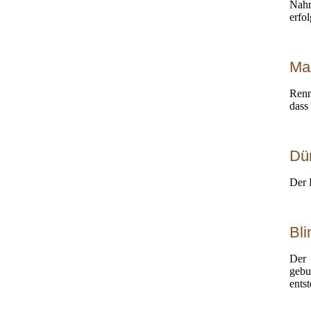
Nahr
erfo
Quellenverzeichnis
Quellenverzeichnis
Quellenverzeichnis
Pflege
Quellenverzeichnis
Ma
Renn
dass
Dü
Der 
Bl
Der 
gebu
ents