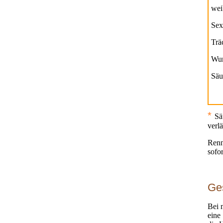
wei
Sex
Trä
Wur
Säu
*
Sä
verl
Renn
sofo
Ge
Bei 
eine