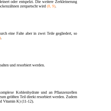
inert oder entspelzt. Die weitere Zerkleinerung
Backenzähnen zerquetscht wird
(8, 9)
.
ch eine Falte aber in zwei Teile gegliedert, so
)
.
alten und resorbiert werden.
komplexe Kohlenhydrate und an Pflanzenzellen
 zum größten Teil direkt resorbiert werden. Zudem
d Vitamin K) (11-12).