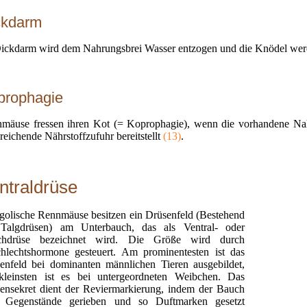
ckdarm
ickdarm wird dem Nahrungsbrei Wasser entzogen und die Knödel wer
prophagie
mäuse fressen ihren Kot (= Koprophagie), wenn die vorhandene Nah
reichende Nährstoffzufuhr bereitstellt
(13)
.
ntraldrüse
olische Rennmäuse besitzen ein Drüsenfeld (Bestehend
Talgdrüsen) am Unterbauch, das als Ventral- oder
chdrüse bezeichnet wird. Die Größe wird durch
hlechtshormone gesteuert. Am prominentesten ist das
enfeld bei dominanten männlichen Tieren ausgebildet,
leinsten ist es bei untergeordneten Weibchen. Das
ensekret dient der Reviermarkierung, indem der Bauch
 Gegenstände gerieben und so Duftmarken gesetzt