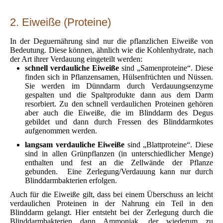
2. Eiweiße (Proteine)
In der Deguernährung sind nur die pflanzlichen Eiweiße von
Bedeutung. Diese können, ähnlich wie die Kohlenhydrate, nach
der Art ihrer Verdauung eingeteilt werden:
schnell verdauliche Eiweiße
sind „Samenproteine“. Diese
finden sich in Pflanzensamen, Hülsenfrüchten und Nüssen.
Sie werden im Dünndarm durch Verdauungsenzyme
gespalten und die Spaltprodukte dann aus dem Darm
resorbiert. Zu den schnell verdaulichen Proteinen gehören
aber auch die Eiweiße, die im Blinddarm des Degus
gebildet und dann durch Fressen des Blinddarmkotes
aufgenommen werden.
langsam verdauliche Eiweiße
sind „Blattproteine“. Diese
sind in allen Grünpflanzen (in unterschiedlicher Menge)
enthalten und fest an die Zellwände der Pflanze
gebunden. Eine Zerlegung/Verdauung kann nur durch
Blinddarmbakterien erfolgen.
Auch für die Eiweiße gilt, dass bei einem Überschuss an leicht
verdaulichen Proteinen in der Nahrung ein Teil in den
Blinddarm gelangt. Hier entsteht bei der Zerlegung durch die
Blinddarmbakterien dann Ammoniak, der wiederum zu