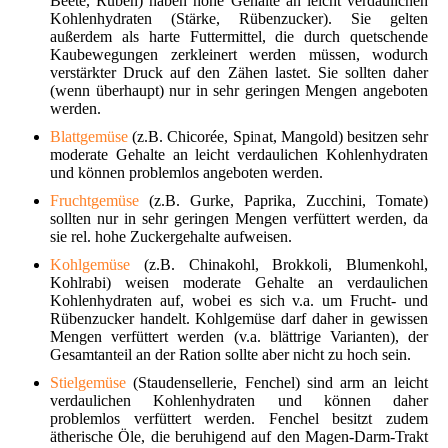
Beete, Rüben) haben hohe Gehalte an leicht verdaulichen
Kohlenhydraten (Stärke, Rübenzucker). Sie gelten
außerdem als harte Futtermittel, die durch quetschende
Kaubewegungen zerkleinert werden müssen, wodurch
verstärkter Druck auf den Zähen lastet. Sie sollten daher
(wenn überhaupt) nur in sehr geringen Mengen angeboten
werden.
Blattgemüse
(z.B. Chicorée, Spinat, Mangold) besitzen sehr
moderate Gehalte an leicht verdaulichen Kohlenhydraten
und können problemlos angeboten werden.
Fruchtgemüse
(z.B. Gurke, Paprika, Zucchini, Tomate)
sollten nur in sehr geringen Mengen verfüttert werden, da
sie rel. hohe Zuckergehalte aufweisen.
Kohlgemüse
(z.B. Chinakohl, Brokkoli, Blumenkohl,
Kohlrabi) weisen moderate Gehalte an verdaulichen
Kohlenhydraten auf, wobei es sich v.a. um Frucht- und
Rübenzucker handelt. Kohlgemüse darf daher in gewissen
Mengen verfüttert werden (v.a. blättrige Varianten), der
Gesamtanteil an der Ration sollte aber nicht zu hoch sein.
Stielgemüse
(Staudensellerie, Fenchel) sind arm an leicht
verdaulichen Kohlenhydraten und können daher
problemlos verfüttert werden. Fenchel besitzt zudem
ätherische Öle, die beruhigend auf den Magen-Darm-Trakt