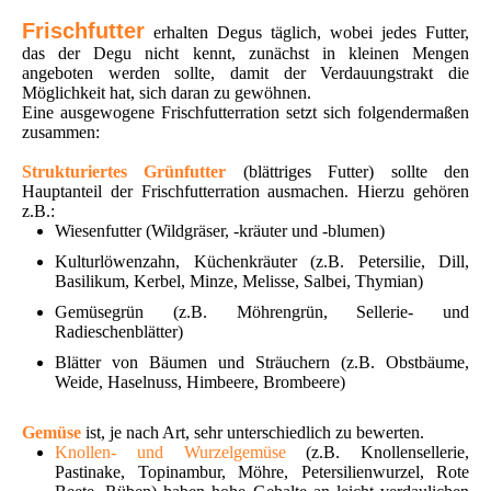
Frischfutter
erhalten Degus täglich, wobei jedes Futter,
das der Degu nicht kennt, zunächst in kleinen Mengen
angeboten werden sollte, damit der Verdauungstrakt die
Möglichkeit hat, sich daran zu gewöhnen.
Eine ausgewogene Frischfutterration setzt sich folgendermaßen
zusammen:
Strukturiertes Grünfutter
(blättriges Futter) sollte den
Hauptanteil der Frischfutterration ausmachen. Hierzu gehören
z.B.:
Wiesenfutter (Wildgräser, -kräuter und -blumen)
Kulturlöwenzahn, Küchenkräuter (z.B. Petersilie, Dill,
Basilikum, Kerbel, Minze, Melisse, Salbei, Thymian)
Gemüsegrün (z.B. Möhrengrün, Sellerie- und
Radieschenblätter)
Blätter von Bäumen und Sträuchern (z.B. Obstbäume,
Weide, Haselnuss, Himbeere, Brombeere)
Gemüse
ist, je nach Art, sehr unterschiedlich zu bewerten.
Knollen- und Wurzelgemüse
(z.B. Knollensellerie,
Pastinake, Topinambur, Möhre, Petersilienwurzel, Rote