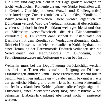
Die Tiere sind dagegen nicht in der Lage größere Mengen an
leicht verdaulichen Kohlenhydraten, wie Stärke (enthalten z.B.
in Getreide, Getreideprodukten, Wurzel- und Knollengemüse)
oder kurzkettige Zucker (enthalten z.B. in Obst, Knollen- u.
Wurzelgemüse) zu verwerten. Diese werden eigentlich im
Dünndarm verdaut. Wird die Verdauungskapazität überschritten,
werden sie jedoch in den Blinddarm weitergeschleust und dort
zu Milchsäure verstoffwechselt, die das Blinddarmmilieu
verändert
(19)
. Es kommt dann schnell zu Instabilitäten der
Darmflora mit dem Resultat von Verdauungsstörungen. Zudem
führt ein Überschuss an leicht verdaulichen Kohlenhydraten zu
einer Hemmung der Darmmotorik. Dadurch verlängert sich die
Verweildauer des Nahrungsbreis im Blinddarm, und
Fehlgärungsprozesse mit Aufgasung werden begünstigt.
Weiterhin muss bei der Degufütterung berücksichtigt werden,
dass bei den Tieren eine verstärkte Neigung zu Diabetes-
Erkrankungen auftreten kann. Diese Problematik scheint nur in
bestimmten Linien aufzutreten – da aber nicht bekannt ist, wie
der genetische Hintergrund eines Tieres ist, sollten Futtermittel
mit leicht verdaulichen Kohlenhydraten (diese begünstigen die
Entstehung einer Zuckerkrankheit) möglichst restriktiv – bei
bekannter Diabetes-Erkrankung überhaupt nicht - eingesetzt
werden.