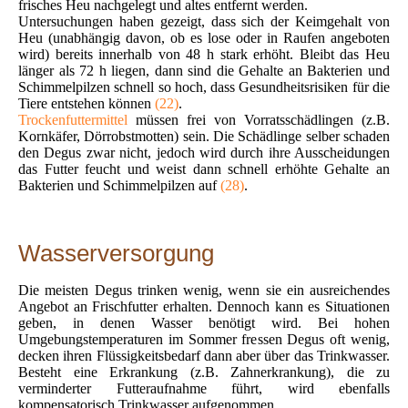
frisches Heu nachgelegt und altes entfernt werden.
Untersuchungen haben gezeigt, dass sich der Keimgehalt von
Heu (unabhängig davon, ob es lose oder in Raufen angeboten
wird) bereits innerhalb von 48 h stark erhöht. Bleibt das Heu
länger als 72 h liegen, dann sind die Gehalte an Bakterien und
Schimmelpilzen schnell so hoch, dass Gesundheitsrisiken für die
Tiere entstehen können
(22)
.
Trockenfuttermittel
müssen frei von Vorratsschädlingen (z.B.
Kornkäfer, Dörrobstmotten) sein. Die Schädlinge selber schaden
den Degus zwar nicht, jedoch wird durch ihre Ausscheidungen
das Futter feucht und weist dann schnell erhöhte Gehalte an
Bakterien und Schimmelpilzen auf
(28)
.
Wasserversorgung
Die meisten Degus trinken wenig, wenn sie ein ausreichendes
Angebot an Frischfutter erhalten. Dennoch kann es Situationen
geben, in denen Wasser benötigt wird. Bei hohen
Umgebungstemperaturen im Sommer fressen Degus oft wenig,
decken ihren Flüssigkeitsbedarf dann aber über das Trinkwasser.
Besteht eine Erkrankung (z.B. Zahnerkrankung), die zu
verminderter Futteraufnahme führt, wird ebenfalls
kompensatorisch Trinkwasser aufgenommen.