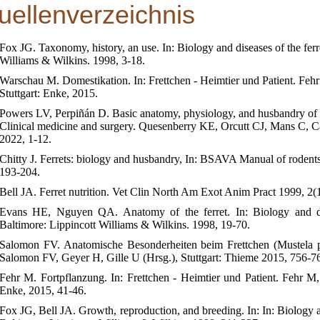
uellenverzeichnis
Fox JG. Taxonomy, history, an use. In: Biology and diseases of the ferr
Williams & Wilkins. 1998, 3-18.
Warschau M. Domestikation. In: Frettchen - Heimtier und Patient. F
Stuttgart: Enke, 2015.
Powers LV, Perpiñán D. Basic anatomy, physiology, and husbandry of ferr
Clinical medicine and surgery. Quesenberry KE, Orcutt CJ, Mans C, Car
2022, 1-12.
Chitty J. Ferrets: biology and husbandry, In: BSAVA Manual of rodents
193-204.
Bell JA. Ferret nutrition. Vet Clin North Am Exot Anim Pract 1999, 2(
Evans HE, Nguyen QA. Anatomy of the ferret. In: Biology and dis
Baltimore: Lippincott Williams & Wilkins. 1998, 19-70.
Salomon FV. Anatomische Besonderheiten beim Frettchen (Mustela put
Salomon FV, Geyer H, Gille U (Hrsg.), Stuttgart: Thieme 2015, 756-7
Fehr M. Fortpflanzung. In: Frettchen - Heimtier und Patient. Fehr 
Enke, 2015, 41-46.
Fox JG, Bell JA. Growth, reproduction, and breeding. In: In: Biology an