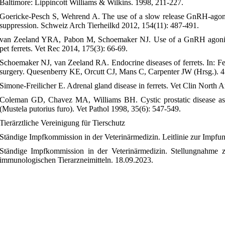
Baltimore: Lippincott Williams & Wilkins. 1998, 211-227.
Goericke-Pesch S, Wehrend A. The use of a slow release GnRH-agonist
suppression. Schweiz Arch Tierheilkd 2012, 154(11): 487-491.
van Zeeland YRA, Pabon M, Schoemaker NJ. Use of a GnRH agonist im
pet ferrets. Vet Rec 2014, 175(3): 66-69.
Schoemaker NJ, van Zeeland RA. Endocrine diseases of ferrets. In: Ferr
surgery. Quesenberry KE, Orcutt CJ, Mans C, Carpenter JW (Hrsg.). 4. 
Simone-Freilicher E. Adrenal gland disease in ferrets. Vet Clin North
Coleman GD, Chavez MA, Williams BH. Cystic prostatic disease assoc
(Mustela putorius furo). Vet Pathol 1998, 35(6): 547-549.
Tierärztliche Vereinigung für Tierschutz
Ständige Impfkommission in der Veterinärmedizin. Leitlinie zur Impfun
Ständige Impfkommission in der Veterinärmedizin. Stellungnahme
immunologischen Tierarzneimitteln. 18.09.2023.