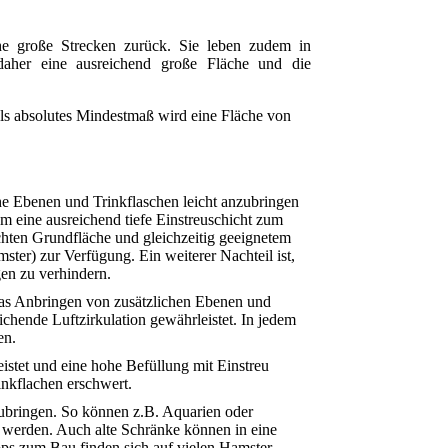
he große Strecken zurück. Sie leben zudem in
aher eine ausreichend große Fläche und die
s absolutes Mindestmaß wird eine Fläche von
che Ebenen und Trinkflaschen leicht anzubringen
um eine ausreichend tiefe Einstreuschicht zum
hten Grundfläche und gleichzeitig geeignetem
ter) zur Verfügung. Ein weiterer Nachteil ist,
en zu verhindern.
Das Anbringen von zusätzlichen Ebenen und
eichende Luftzirkulation gewährleistet. In jedem
en.
eistet und eine hohe Befüllung mit Einstreu
inkflachen erschwert.
zubringen. So können z.B. Aquarien oder
zt werden. Auch alte Schränke können in eine
s zum Bau finden sich auf vielen Hamster-