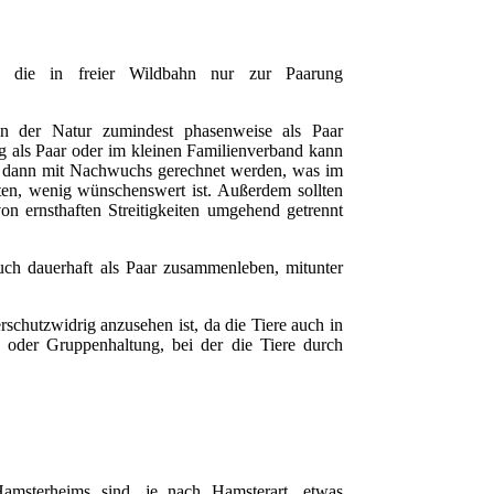
, die in freier Wildbahn nur zur Paarung
in der Natur zumindest phasenweise als Paar
g als Paar oder im kleinen Familienverband kann
ss dann mit Nachwuchs gerechnet werden, was im
rten, wenig wünschenswert ist. Außerdem sollten
on ernsthaften Streitigkeiten umgehend getrennt
 auch dauerhaft als Paar zusammenleben, mitunter
rschutzwidrig anzusehen ist, da die Tiere auch in
- oder Gruppenhaltung, bei der die Tiere durch
amsterheims sind, je nach Hamsterart, etwas