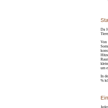
St
Da H
Tier
Von 
Somm
kons
Hitz
Raum
klei
um e
In d
% kö
Ein
Jed