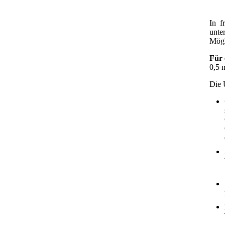
In f
unte
Mögl
Für 
0,5 
Die 