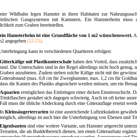
reier Wildbahn legen Hamster in ihren Habitaten zur Nahrungssuc
rirdischen Gangsystemen mit Kammern. Ein Hamsterheim muss d
ichkeit zum Graben bereitstellen.
ein Hamsterheim ist eine Grundfläche von 1 m2 wünschenswert.
Al
m2 angegeben
(22-23)
.
Unterbringung kann in verschiedenen Quartieren erfolgen:
Gitterkäfige mit Plastikunterschale
haben den Vorteil, dass zusätzli
sind. Die Unterschalen sind in der Regel allerdings nicht hoch genug, 
Graben anzubieten. Zudem stehen solche Käfige nicht mit der gewünsc
Gitterabstand (max. 0,8 cm für Zwerghamster, max. 1,2 cm für Goldhams
dass die Kanten des Plastiks abgesichert werden müssen, um ein Benag
Aquarien
ermöglichen das Einbringen einer dicken Einstreuschicht. 
Trinkflaschen gestaltet sich dagegen schwierig. Auch ist oft keine ausr
Fall muss die übliche Abdeckung durch eine Gitterauflage ersetzt werd
In
Kleinsäugerterrarien
ist eine ausreichende Luftzirkulation gewährl
möglich, allerdings ist auch hier die Unterbringung von Ebenen und Tr
Eigenbauten
sind eine weitere Variante, um Hamster artgerecht unter
Terrarien, die als Buddelbereich dienen, um einen Gitteraufsatz ergän
artgerechte Hamsterbehausung umgebaut werden. Anregungen und Tipp