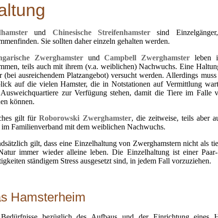
altung
dhamster
und
Chinesische Streifenhamster
sind Einzelgänger
mmenfinden. Sie sollten daher einzeln gehalten werden.
ngarische Zwerghamster
und
Campbell Zwerghamster
leben 
mmen, teils auch mit ihrem (v.a. weiblichen) Nachwuchs. Eine Haltun
r (bei ausreichendem Platzangebot) versucht werden. Allerdings mu
lick auf die vielen Hamster, die in Notstationen auf Vermittlung wa
s Ausweichquartiere zur Verfügung stehen, damit die Tiere im Falle v
en können.
ches gilt für
Roborowski Zwerghamster
, die zeitweise, teils aber
 im Familienverband mit dem weiblichen Nachwuchs.
dsätzlich gilt, dass eine Einzelhaltung von Zwerghamstern nicht als tie
Natur immer wieder alleine leben. Die Einzelhaltung ist einer Paar
tigkeiten ständigem Stress ausgesetzt sind, in jedem Fall vorzuziehen.
s Hamsterheim
Bedürfnisse bezüglich des Aufbaus und der Einrichtung eines H