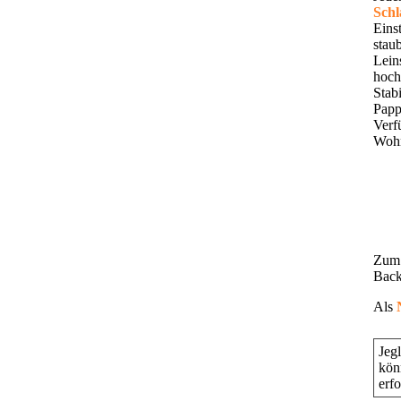
Schl
Einst
stau
Lei
hoch
Sta
Papp
Verf
Wohn
Zum 
Back
Als
Jeg
kön
erf