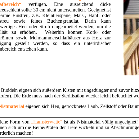
afbereich“
verfügen. Eine ausreichend dicke
reuschicht sollte 30 cm nicht unterschreiten. Geeignet ist
barme Einstreu, z.B. Kleintierspäne, Mais-, Hanf- oder
nstreu sowie feines Buchengranulat. Darin kann
wertiges Heu oder Stroh eingearbeitet werden, um die
bilität zu erhöhen. Weiterhin können Kork- oder
röhren sowie Mehrkammerschlafhäuser aus Holz zur
ügung gestellt werden, so dass ein unterirdischer
bereich entstehen kann.
Buddeln eignen sich außerdem Kisten mit ungedüngter und zuvor hitzest
ofen). Die Erde muss nach der Sterilisation wieder leicht befeuchtet wer
Nistmaterial
eigenen sich Heu, getrocknetes Laub, Zellstoff oder Baum
liche Form von
„Hamsterwatte“
ist als Nistmaterial völlig ungeeignet
nen sich um die Beine/Pfoten der Tiere wickeln und zu Abschnürungen
orderlich machen!