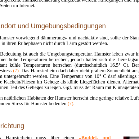
Seiten im Internet.
andort und Umgebungsbedingungen
amster vorwiegend dämmerungs- und nachtaktiv sind, sollte der Stan
e in ihren Ruhephasen nicht durch Lärm gestört werden.
Bedeutung ist auch die Umgebungstemperatur. Hamster leben zwar in
er hohe Temperaturen herrschen, jedoch halten sich die Tiere tagsüb
tant kühle Temperaturen herrschen (durchschnittlich 16,5° C). B
estress
(7)
. Das Hamsterheim darf daher nicht prallem Sonnenlicht ausg
 untergebracht werden. Eine Temperatur von 10° C darf allerdings 
ne Kacheln/Fliesen im Gehege als kühle Liegeflächen dienen. Alterna
inen Teil des Geheges zu legen. Ggf. muss der Raum mit Klimageräten
en natürlichen Habitaten der Hamster herrscht eine geringe relative Lu
nnen Stress für Hamster bedeuten
(7)
.
richtung
es Hamsterheim muss über einen
„Buddel- und